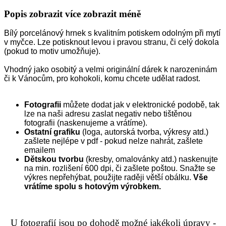
Popis
zobrazit více
zobrazit méně
Bílý porcelánový hrnek s kvalitním potiskem odolným při mytí
v myčce. Lze potisknout levou i pravou stranu, či celý dokola
(pokud to motiv umožňuje).
Vhodný jako osobitý a velmi originální dárek k narozeninám
či k Vánocům, pro kohokoli, komu chcete udělat radost.
Fotografii
můžete dodat jak v elektronické podobě, tak
lze na naši adresu zaslat negativ nebo tištěnou
fotografii (naskenujeme a vrátíme).
Ostatní grafiku
(loga, autorská tvorba, výkresy atd.)
zašlete nejlépe v pdf - pokud nelze nahrát, zašlete
emailem
Dětskou tvorbu
(kresby, omalovánky atd.) naskenujte
na min. rozlišení 600 dpi, či zašlete poštou. Snažte se
výkres nepřehýbat, použijte raději větší obálku.
Vše
vrátíme spolu s hotovým výrobkem.
U fotografií jsou po dohodě možné jakékoli úpravy -