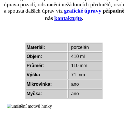
úprava pozadí, odstranění nežádoucích předmětů, osob
a spousta dalších úprav viz
grafické úpravy
případně
n
ás
kontaktujte
.
Materiál:
porcelán
Objem:
410 ml
Průměr:
110 mm
Výška:
71 mm
Mikrovlnka:
ano
Myčka:
ano