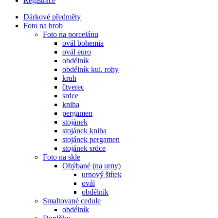
Registrace
Dárkové předměty
Foto na hrob
Foto na porcelánu
ovál bohemia
ovál euro
obdélník
obdélník kul. rohy
kruh
čtverec
srdce
kniha
pergamen
stojánek
stojánek kniha
stojánek pergamen
stojánek srdce
Foto na skle
Ohýbané (na urny)
urnový štítek
ovál
obdélník
Smaltované cedule
obdélník