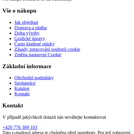
Vše o nákupu
Jak objednat
Doprava a platba
Doba výroby
Grafické úpravy
Často kladené otázky
Zásady zpracování souborů cookie
Změna nastavení Cookie
Základní informace
Obchodní podmínky
Spolupráce
Katalog
Kontakt
Kontakt
V případě jakýchkoli dotazů nás neváhejte kontaktovat
+420 776 369 103
Tato e-mailová adresa je chráněna před spamboty. Pro její zobrazení