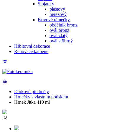
Stojánky
plastový
nerezový
Kovové rámečky
obdélník bronz
ovál bronz
ovál zlatý
ovál stříbrný
Hřbitovní dekorace
Renovace kamene
Dárkové předměty
Hrnečky s vlastním potiskem
Hrnek Jitka 410 ml