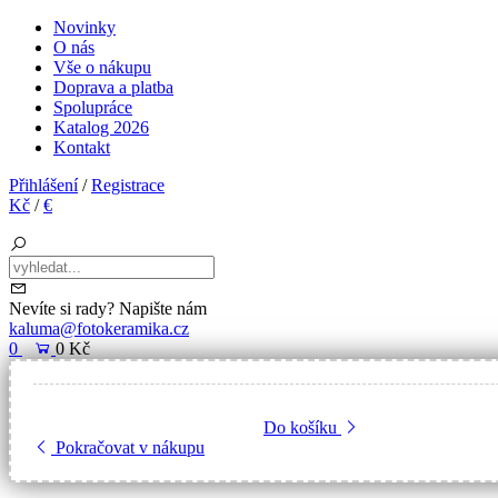
Novinky
O nás
Vše o nákupu
Doprava a platba
Spolupráce
Katalog 2026
Kontakt
Přihlášení
/
Registrace
Kč
/
€
Nevíte si rady? Napište nám
kaluma@fotokeramika.cz
0
0 Kč
Do košíku
Pokračovat v nákupu