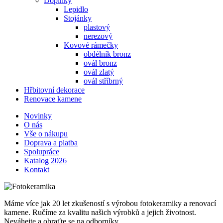
Doplňky
Lepidlo
Stojánky
plastový
nerezový
Kovové rámečky
obdélník bronz
ovál bronz
ovál zlatý
ovál stříbrný
Hřbitovní dekorace
Renovace kamene
Novinky
O nás
Vše o nákupu
Doprava a platba
Spolupráce
Katalog 2026
Kontakt
Máme více jak 20 let zkušeností s výrobou fotokeramiky a renovací
kamene. Ručíme za kvalitu našich výrobků a jejich životnost.
Neváhejte a obraťte se na odborníky.