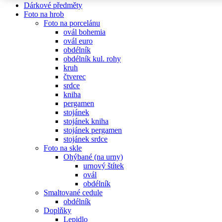
Dárkové předměty
Foto na hrob
Foto na porcelánu
ovál bohemia
ovál euro
obdélník
obdélník kul. rohy
kruh
čtverec
srdce
kniha
pergamen
stojánek
stojánek kniha
stojánek pergamen
stojánek srdce
Foto na skle
Ohýbané (na urny)
urnový štítek
ovál
obdélník
Smaltované cedule
obdélník
Doplňky
Lepidlo