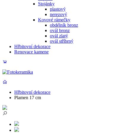
Stojánky
plastový
nerezový
Kovové rámečky
obdélník bronz
ovál bronz
ovál zlatý
ovál stříbrný
Hřbitovní dekorace
Renovace kamene
Hřbitovní dekorace
Plamen 17 cm