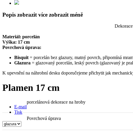
Popis
zobrazit více
zobrazit méně
Dekorace 
Materiál: porcelán
Výška: 17 cm
Povrchová úprava:
Bisquit
= porcelán bez glazury, matný povrch, připomíná mramo
Glazura
= glazovaný porcelán, leský povrch (glazovaný je pra
K upevnění na náhrobní desku doporučejeme přichytit jak mechanicky
Plamen 17 cm
porcelánová dekorace na hroby
E-mail
Tisk
Povrchová úprava