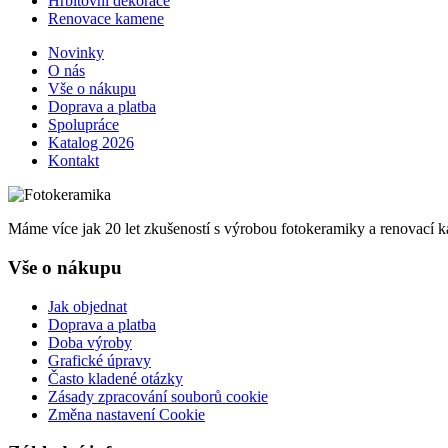
Hřbitovní dekorace
Renovace kamene
Novinky
O nás
Vše o nákupu
Doprava a platba
Spolupráce
Katalog 2026
Kontakt
Máme více jak 20 let zkušeností s výrobou fotokeramiky a renovací ka
Vše o nákupu
Jak objednat
Doprava a platba
Doba výroby
Grafické úpravy
Často kladené otázky
Zásady zpracování souborů cookie
Změna nastavení Cookie