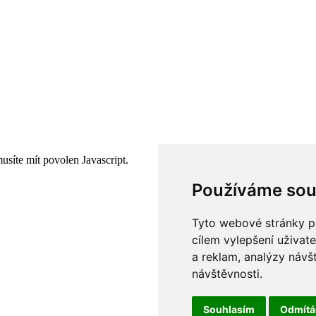
usíte mít povolen Javascript.
Používáme sou
Tyto webové stránky po
cílem vylepšení uživat
a reklam, analýzy návš
návštěvnosti.
Souhlasím
Odmít