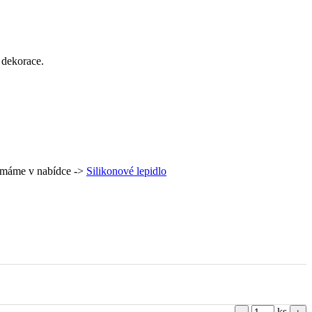
 dekorace.
é máme v nabídce ->
Silikonové lepidlo
ks