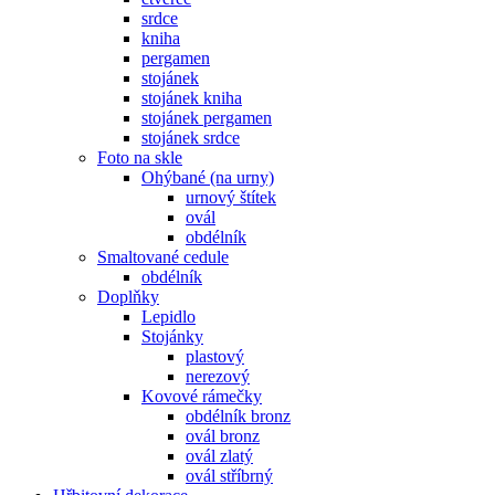
srdce
kniha
pergamen
stojánek
stojánek kniha
stojánek pergamen
stojánek srdce
Foto na skle
Ohýbané (na urny)
urnový štítek
ovál
obdélník
Smaltované cedule
obdélník
Doplňky
Lepidlo
Stojánky
plastový
nerezový
Kovové rámečky
obdélník bronz
ovál bronz
ovál zlatý
ovál stříbrný