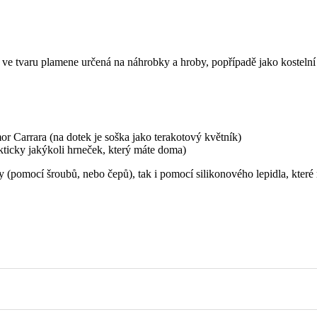
ve tvaru plamene určená na náhrobky a hroby, popřípadě jako kostelní
r Carrara (na dotek je soška jako terakotový květník)
kticky jakýkoli hrneček, který máte doma)
 (pomocí šroubů, nebo čepů), tak i pomocí silikonového lepidla, kter