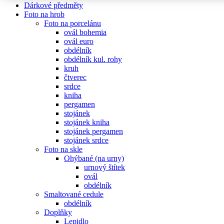
Dárkové předměty
Foto na hrob
Foto na porcelánu
ovál bohemia
ovál euro
obdélník
obdélník kul. rohy
kruh
čtverec
srdce
kniha
pergamen
stojánek
stojánek kniha
stojánek pergamen
stojánek srdce
Foto na skle
Ohýbané (na urny)
urnový štítek
ovál
obdélník
Smaltované cedule
obdélník
Doplňky
Lepidlo