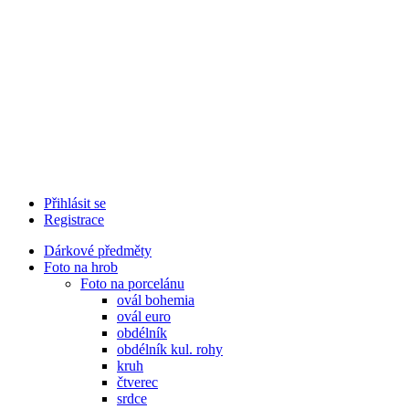
Přihlásit se
Registrace
Dárkové předměty
Foto na hrob
Foto na porcelánu
ovál bohemia
ovál euro
obdélník
obdélník kul. rohy
kruh
čtverec
srdce