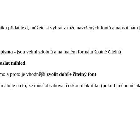
miku přidat text, můžete si vybrat z níže navržených fontů a napsat n
 písma
- jsou velmi zdobná a na malém formátu špatně čitelná
zaslat náhled
smo a proto je vhodnější
zvolit dobře čitelný font
amatujte na to, že musí obsahovat českou diakritiku (pokud jméno něja