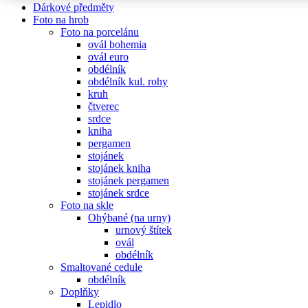
Dárkové předměty
Foto na hrob
Foto na porcelánu
ovál bohemia
ovál euro
obdélník
obdélník kul. rohy
kruh
čtverec
srdce
kniha
pergamen
stojánek
stojánek kniha
stojánek pergamen
stojánek srdce
Foto na skle
Ohýbané (na urny)
urnový štítek
ovál
obdélník
Smaltované cedule
obdélník
Doplňky
Lepidlo