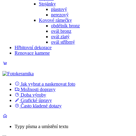
Stojánky
plastový
nerezový
Kovové rámečky
obdélník bronz
ovál bronz
ovál zlatý
ovál stříbrný
Hřbitovní dekorace
Renovace kamene
Jak vybrat a naskenovat foto
Možnosti dopravy
Doba výroby
Grafické úpravy
Často kladené dotazy
Typy písma a umístění textu